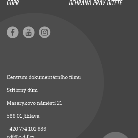
GDPR
OCHRANA PRÁV DÍTĚTE
Centrum dokumentárního filmu
Stříbrný dům
Masarykovo náměstí 21
586 01 Jihlava
+420 774 101 686
cdf@c-d-f.cz