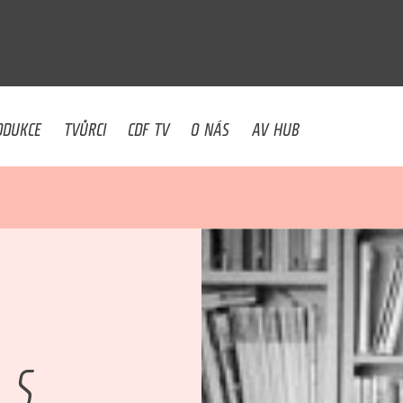
U
ODUKCE
TVŮRCI
CDF TV
O NÁS
AV HUB
 S