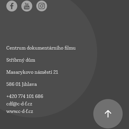
Centrum dokumentárního filmu
Stříbrný dům
Masarykovo náměstí 21
586 01 Jihlava
+420 774 101 686
cdf@c-d-f.cz
www.c-d-f.cz