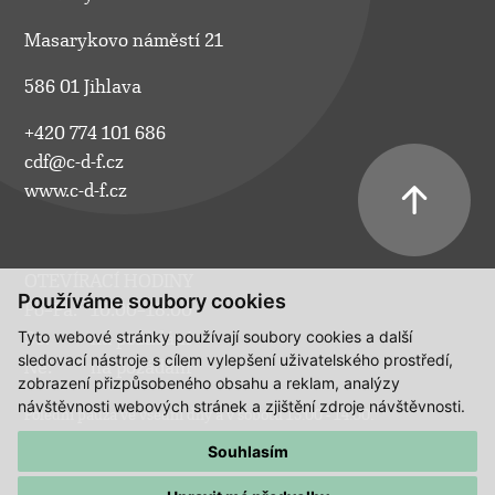
Masarykovo náměstí 21
586 01 Jihlava
+420 774 101 686
cdf@c-d-f.cz
www.c-d-f.cz
OTEVÍRACÍ HODINY
Používáme soubory cookies
Po–Pá:
10.00–18.00
Tyto webové stránky používají soubory cookies a další
So:
na požádání
sledovací nástroje s cílem vylepšení uživatelského prostředí,
Ne:
na požádání
zobrazení přizpůsobeného obsahu a reklam, analýzy
návštěvnosti webových stránek a zjištění zdroje návštěvnosti.
Polední pauza ve všední dny a v sobotu 13:00 - 14:00.
Souhlasím