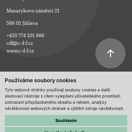
Masarykovo náměstí 21
586 01 Jihlava
+420 774 101 686
cdf@c-d-f.cz
www.c-d-f.cz
OTEVÍRACÍ HODINY
Používáme soubory cookies
Po–Pá:
10.00–18.00
Tyto webové stránky používají soubory cookies a další
So:
na požádání
sledovací nástroje s cílem vylepšení uživatelského prostředí,
Ne:
na požádání
zobrazení přizpůsobeného obsahu a reklam, analýzy
návštěvnosti webových stránek a zjištění zdroje návštěvnosti.
Polední pauza ve všední dny a v sobotu 13:00 - 14:00.
Souhlasím