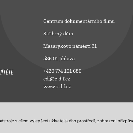
Centrum dokumentárního filmu
Stříbrný dům
Masarykovo náměstí 21
586 01 Jihlava
ÍTĚTE
+420 774 101 686
cdf@c-d-f.cz
www.c-d-f.cz
 nástroje s cílem vylepšení uživatelského prostředí, zobrazení přiz