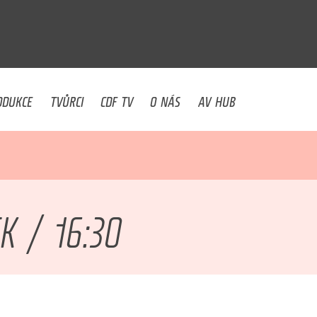
U
ODUKCE
TVŮRCI
CDF TV
O NÁS
AV HUB
 / 16:30