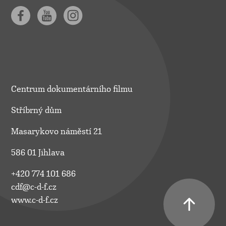
Centrum dokumentárního filmu
Stříbrný dům
Masarykovo náměstí 21
586 01 Jihlava
+420 774 101 686
cdf@c-d-f.cz
www.c-d-f.cz