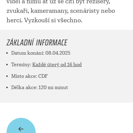
videí a filmů ať už se cítí být režiséry,
zvukaři, kameramany, scenáristy nebo
herci. Vyzkouší si všechno.
ZÁKLADNÍ INFORMACE
Datum konání: 08.04.2025
Termíny:
Každé úterý od 16 hod
Místo akce: CDF
Délka akce: 120 mi minut