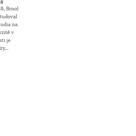
8, Brno)
tudoval
studia na
zitě v
ti je
y...