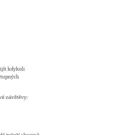
jít kdykoli
stupných
vé návštěvy: