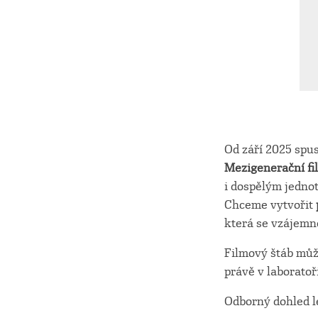
Od září 2025 spu
Mezigenerační fi
i dospělým jedno
Chceme vytvořit
která se vzájemně
Filmový štáb můž
právě v laboratoři
Odborný dohled l