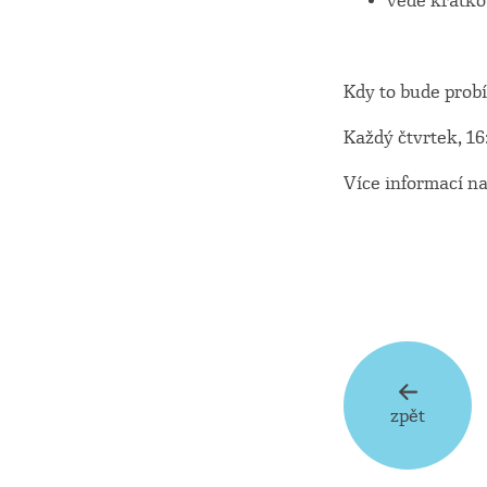
vede krátko
Kdy to bude prob
Každý čtvrtek, 16
Více informací n
zpět