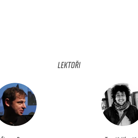
LEKTOŘI
Šimon Bauer
Tomáš Hlaváč