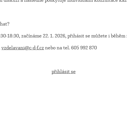
u diskuzi a následně poskytuje individuální konzultace kaž
íhat?
:30-18:30, začínáme 22. 1. 2026, přihásit se můžete i běhě
a
vzdelavani@c-d-f.cz
nebo na tel. 605 992 870
přihlásit se