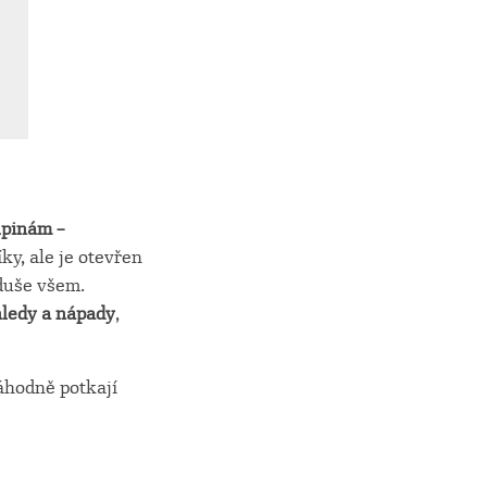
pinám –
ky, ale je otevřen
duše všem.
hledy a nápady
,
náhodně potkají