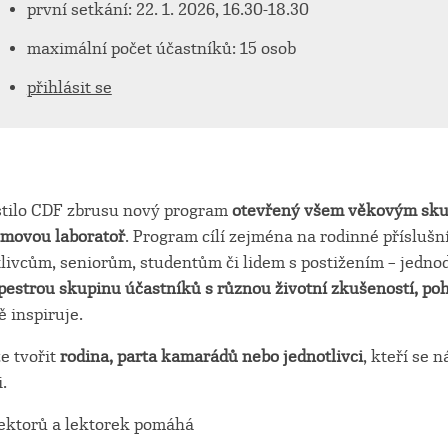
první setkání: 22. 1. 2026, 16.30-18.30
maximální počet účastníků: 15 osob
přihlásit se
stilo CDF zbrusu nový program
otevřený všem věkovým sku
lmovou laboratoř
. Program cílí zejména na rodinné příslušní
tlivcům, seniorům, studentům či lidem s postižením – jedno
pestrou skupinu účastníků s různou životní zkušeností, po
 inspiruje.
e tvořit
rodina, parta kamarádů nebo jednotlivci
, kteří se 
.
ektorů a lektorek pomáhá