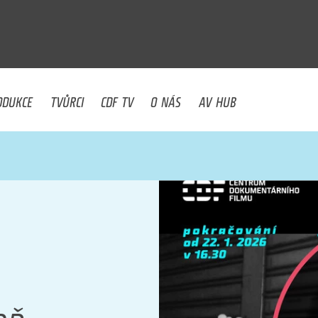
U
ODUKCE
TVŮRCI
CDF TV
O NÁS
AV HUB