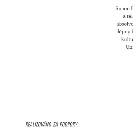
Šimon B
a te
absolv
dějiny 
kult
Uni
REALIZOVÁNO ZA PODPORY: