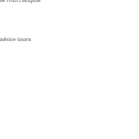
dé tvůrčí skupině
m měsíce února