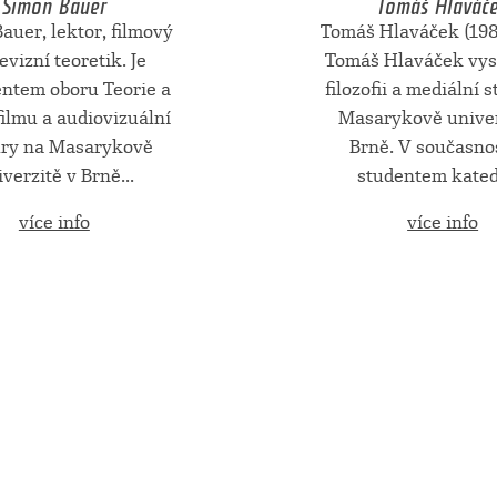
auer, lektor, filmový
Tomáš Hlaváček (198
levizní teoretik. Je
Tomáš Hlaváček vys
entem oboru Teorie a
filozofii a mediální 
filmu a audiovizuální
Masarykově univer
ury na Masarykově
Brně. V současnos
verzitě v Brně...
studentem katedr
více info
více info