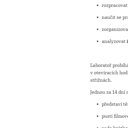
rozpracovat
naučit se p
zorganizov
analyzovat
Laboratoř probíhá
v otevíracích ho
střižnách.
Jednou za 14 dní
představí t
pustí filmov