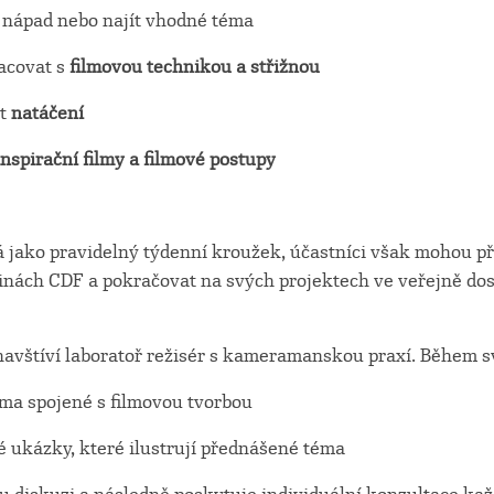
 nápad nebo najít vhodné téma
racovat s
filmovou technikou a střižnou
at
natáčení
inspirační filmy a filmové postupy
 jako pravidelný týdenní kroužek, účastníci však mohou při
dinách CDF a pokračovat na svých projektech ve veřejně do
 navštíví laboratoř režisér s kameramanskou praxí. Během s
éma spojené s filmovou tvorbou
é ukázky, které ilustrují přednášené téma