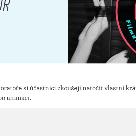
OŘ
ratoře si účastníci zkoušejí natočit vlastní krá
o animaci.