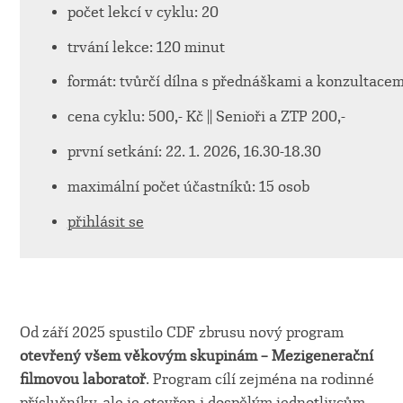
počet lekcí v cyklu: 20
trvání lekce: 120 minut
formát: tvůrčí dílna s přednáškami a konzultacem
cena cyklu: 500,- Kč || Senioři a ZTP 200,-
první setkání: 22. 1. 2026, 16.30-18.30
maximální počet účastníků: 15 osob
přihlásit se
Od září 2025 spustilo CDF zbrusu nový program
otevřený všem věkovým skupinám – Mezigenerační
filmovou laboratoř
. Program cílí zejména na rodinné
příslušníky, ale je otevřen i dospělým jednotlivcům,