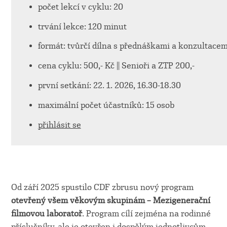
počet lekcí v cyklu: 20
trvání lekce: 120 minut
formát: tvůrčí dílna s přednáškami a konzultacem
cena cyklu: 500,- Kč || Senioři a ZTP 200,-
první setkání: 22. 1. 2026, 16.30-18.30
maximální počet účastníků: 15 osob
přihlásit se
Od září 2025 spustilo CDF zbrusu nový program
otevřený všem věkovým skupinám – Mezigenerační
filmovou laboratoř
. Program cílí zejména na rodinné
příslušníky, ale je otevřen i dospělým jednotlivcům,