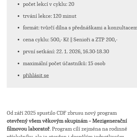
počet lekcí v cyklu: 20
trvání lekce: 120 minut
formát: tvůrčí dílna s přednáškami a konzultacem
cena cyklu: 500,- Kč || Senioři a ZTP 200,-
první setkání: 22. 1. 2026, 16.30-18.30
maximální počet účastníků: 15 osob
přihlásit se
Od září 2025 spustilo CDF zbrusu nový program
otevřený všem věkovým skupinám – Mezigenerační
filmovou laboratoř
. Program cílí zejména na rodinné
příslušníky, ale je otevřen i dospělým jednotlivcům,