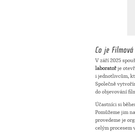
Co je Filmová
V září 2025 spou
laboratoř
je otev
i jednotlivcům, k
Společně vytvořím
do objevování fi
Účastníci si běhe
Pomůžeme jim naj
provedeme je org
celým procesem vz