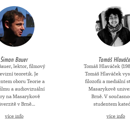
Šimon Bauer
Tomáš Hlaváč
auer, lektor, filmový
Tomáš Hlaváček (198
levizní teoretik. Je
Tomáš Hlaváček vys
entem oboru Teorie a
filozofii a mediální 
filmu a audiovizuální
Masarykově univer
ury na Masarykově
Brně. V současnos
verzitě v Brně...
studentem katedr
více info
více info