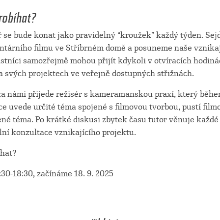
robíhat?
ř se bude konat jako pravidelný “kroužek” každý týden. Se
tárního filmu ve Stříbrném domě a posuneme naše vznikaj
astníci samozřejmě mohou přijít kdykoli v otvíracích hodin
na svých projektech ve veřejně dostupných střižnách.
 za námi přijede režisér s kameramanskou praxí, který běh
e uvede určité téma spojené s filmovou tvorbou, pustí film
ené téma. Po krátké diskusi zbytek času tutor věnuje každé
lní konzultace vznikajícího projektu.
íhat?
:30-18:30, začínáme 18. 9. 2025