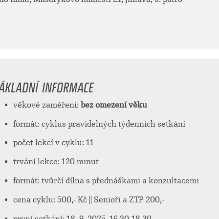
ÁKLADNÍ INFORMACE
věkové zaměření:
bez omezení věku
formát: cyklus pravidelných týdenních setkání
počet lekcí v cyklu: 11
trvání lekce: 120 minut
formát: tvůrčí dílna s přednáškami a konzultacemi
cena cyklu: 500,- Kč || Senioři a ZTP 200,-
první setkání: 18. 9. 2025, 16.30-18.30