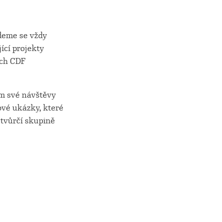
jdeme se vždy
ící projekty
ách CDF
em své návštěvy
ové ukázky, které
 tvůrčí skupině