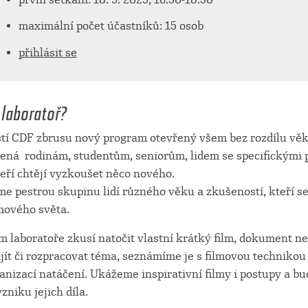
maximální počet účastníků: 15 osob
přihlásit se
 laboratoř?
ští CDF zbrusu nový program otevřený všem bez rozdílu vě
řená rodinám, studentům, seniorům, lidem se specifickými
teří chtějí vyzkoušet něco nového.
e pestrou skupinu lidí různého věku a zkušeností, kteří se
lmového světa.
m laboratoře zkusí natočit vlastní krátký film, dokument n
ít či rozpracovat téma, seznámíme je s filmovou technikou 
anizací natáčení. Ukážeme inspirativní filmy i postupy a b
niku jejich díla.