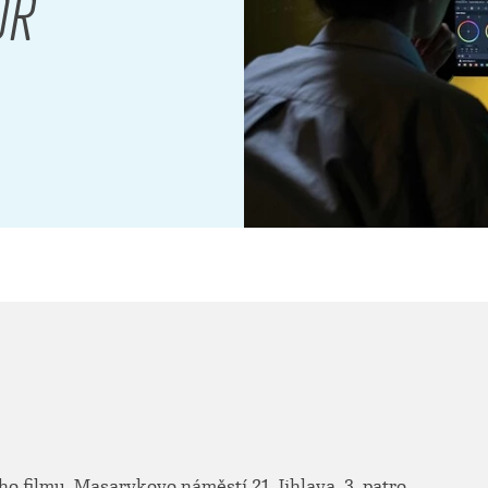
OŘ
 filmu, Masarykovo náměstí 21, Jihlava, 3. patro