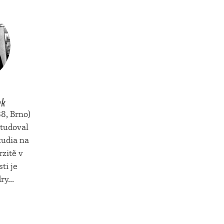
ek
8, Brno)
tudoval
studia na
zitě v
ti je
y...