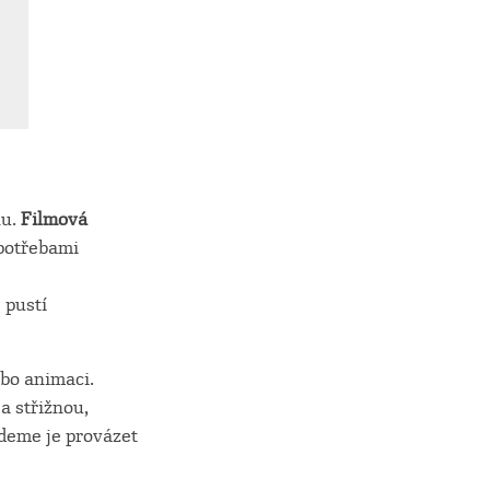
ku.
Filmová
 potřebami
 pustí
ebo animaci.
a střižnou,
udeme je provázet