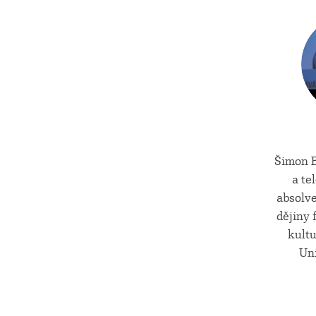
Šimon B
a te
absolv
dějiny 
kult
Uni