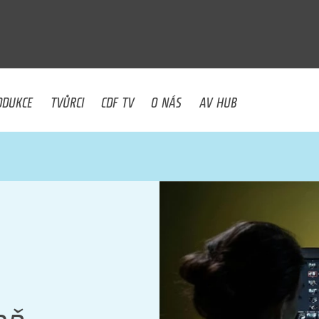
U
ODUKCE
TVŮRCI
CDF TV
O NÁS
AV HUB