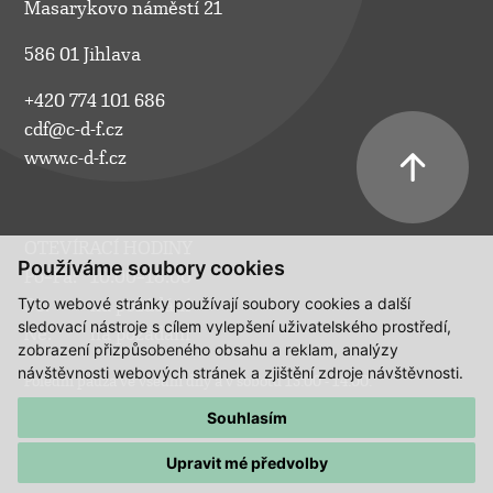
Masarykovo náměstí 21
586 01 Jihlava
+420 774 101 686
cdf@c-d-f.cz
www.c-d-f.cz
OTEVÍRACÍ HODINY
Používáme soubory cookies
Po–Pá:
10.00–18.00
Tyto webové stránky používají soubory cookies a další
So:
na požádání
sledovací nástroje s cílem vylepšení uživatelského prostředí,
Ne:
na požádání
zobrazení přizpůsobeného obsahu a reklam, analýzy
návštěvnosti webových stránek a zjištění zdroje návštěvnosti.
Polední pauza ve všední dny a v sobotu 13:00 - 14:00.
Souhlasím
Upravit mé předvolby