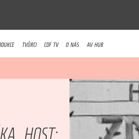
U
ODUKCE
TVŮRCI
CDF TV
O NÁS
AV HUB
KA. HOST: