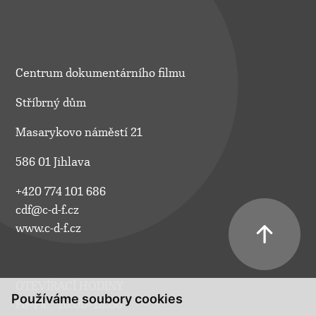
Centrum dokumentárního filmu
Stříbrný dům
Masarykovo náměstí 21
586 01 Jihlava
+420 774 101 686
cdf@c-d-f.cz
www.c-d-f.cz
OTEVÍRACÍ HODINY
Používáme soubory cookies
Po–Pá:
10.00–18.00