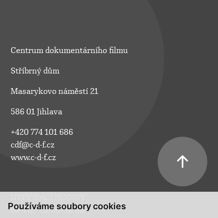
Centrum dokumentárního filmu
Stříbrný dům
Masarykovo náměstí 21
586 01 Jihlava
+420 774 101 686
cdf@c-d-f.cz
www.c-d-f.cz
OTEVÍRACÍ HODINY
Používáme soubory cookies
Po–Pá:
10.00–18.00