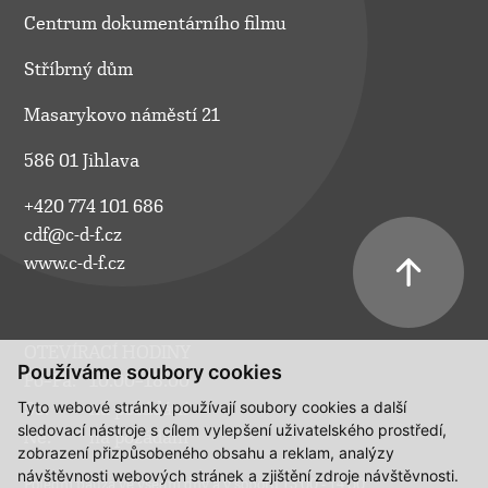
Centrum dokumentárního filmu
Stříbrný dům
Masarykovo náměstí 21
586 01 Jihlava
+420 774 101 686
cdf@c-d-f.cz
www.c-d-f.cz
OTEVÍRACÍ HODINY
Používáme soubory cookies
Po–Pá:
10.00–18.00
Tyto webové stránky používají soubory cookies a další
So:
na požádání
sledovací nástroje s cílem vylepšení uživatelského prostředí,
Ne:
na požádání
zobrazení přizpůsobeného obsahu a reklam, analýzy
návštěvnosti webových stránek a zjištění zdroje návštěvnosti.
Polední pauza ve všední dny a v sobotu 13:00 - 14:00.