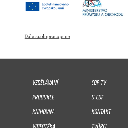
Dále spolupracujeme
VZDĚLÁVÁNÍ
CDF TV
PRODUKCE
O CDF
KNIHOVNA
KONTAKT
VIDEOTÉKA
TVŮRCI