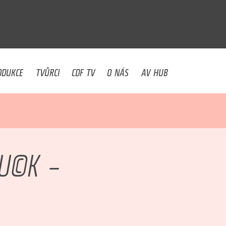
U
ODUKCE
TVŮRCI
CDF TV
O NÁS
AV HUB
FU©K –