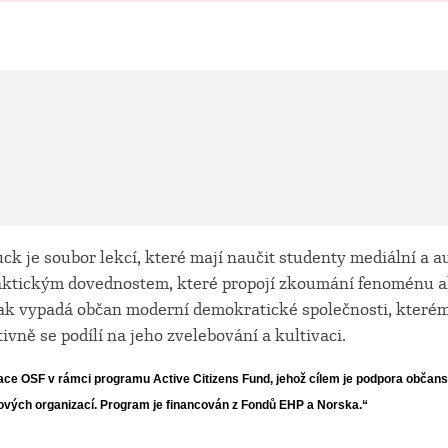
fuck je soubor lekcí, které mají naučit studenty mediální a a
aktickým dovednostem, které propojí zkoumání fenoménu a
 jak vypadá občan moderní demokratické společnosti, které
tivně se podílí na jeho zvelebování a kultivaci.
ace OSF v rámci programu Active Citizens Fund, jehož cílem je podpora
občans
kových organizací. Program je financován z Fondů EHP a Norska
.“