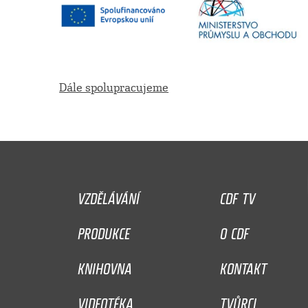
Dále spolupracujeme
VZDĚLÁVÁNÍ
CDF TV
PRODUKCE
O CDF
KNIHOVNA
KONTAKT
VIDEOTÉKA
TVŮRCI