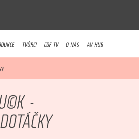
U
ODUKCE
TVŮRCI
CDF TV
O NÁS
AV HUB
KY
FU©K -
 DOTÁČKY