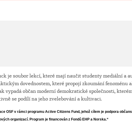
fuck je soubor lekcí, které mají naučit studenty mediální a a
aktickým dovednostem, které propojí zkoumání fenoménu a
 jak vypadá občan moderní demokratické společnosti, které
tivně se podílí na jeho zvelebování a kultivaci.
ace OSF v rámci programu Active Citizens Fund, jehož cílem je podpora
občans
kových organizací. Program je financován z Fondů EHP a Norska
.“