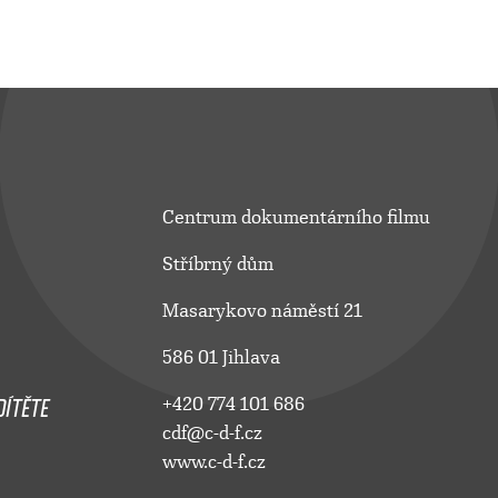
Centrum dokumentárního filmu
Stříbrný dům
Masarykovo náměstí 21
586 01 Jihlava
ÍTĚTE
+420 774 101 686
cdf@c-d-f.cz
www.c-d-f.cz