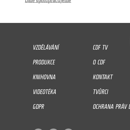
Dále spolupracujeme
VZDĚLÁVÁNÍ
CDF TV
PRODUKCE
O CDF
KNIHOVNA
KONTAKT
VIDEOTÉKA
TVŮRCI
GDPR
OCHRANA PRÁV D