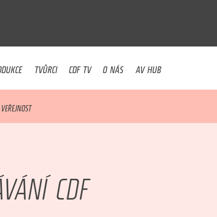
U
ODUKCE
TVŮRCI
CDF TV
O NÁS
AV HUB
 VEŘEJNOST
VÁNÍ CDF