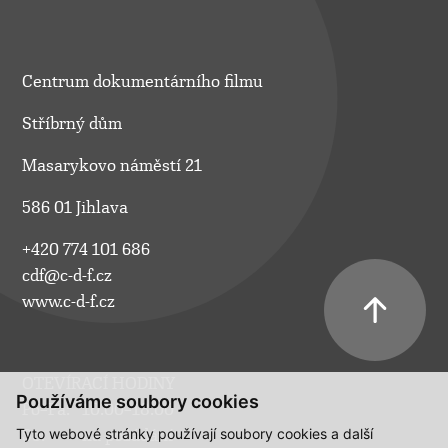
Centrum dokumentárního filmu
Stříbrný dům
Masarykovo náměstí 21
586 01 Jihlava
+420 774 101 686
cdf@c-d-f.cz
www.c-d-f.cz
OTEVÍRACÍ HODINY
Používáme soubory cookies
Po–Pá:
10.00–18.00
Tyto webové stránky používají soubory cookies a další
So:
na požádání