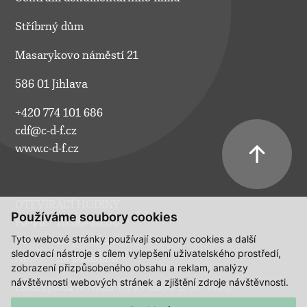
Stříbrný dům
Masarykovo náměstí 21
586 01 Jihlava
+420 774 101 686
cdf@c-d-f.cz
www.c-d-f.cz
OTEVÍRACÍ HODINY
Používáme soubory cookies
Po–Pá:
10.00–18.00
Tyto webové stránky používají soubory cookies a další
So:
na požádání
sledovací nástroje s cílem vylepšení uživatelského prostředí,
Ne:
na požádání
zobrazení přizpůsobeného obsahu a reklam, analýzy
návštěvnosti webových stránek a zjištění zdroje návštěvnosti.
Polední pauza ve všední dny a v sobotu 13:00 - 14:00.