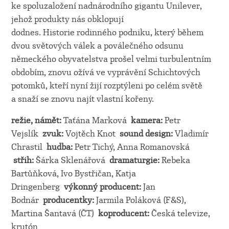
ke spoluzaložení nadnárodního gigantu Unilever,
jehož produkty nás obklopují
dodnes. Historie rodinného podniku, který během
dvou světových válek a poválečného odsunu
německého obyvatelstva prošel velmi turbulentním
obdobím, znovu ožívá ve vyprávění Schichtových
potomků, kteří nyní žijí rozptýleni po celém světě
a snaží se znovu najít vlastní kořeny.
režie, námět:
Taťána Marková
kamera
:
Petr
Vejslík
zvuk:
Vojtěch Knot
sound design:
Vladimír
Chrastil
hudba:
Petr Tichý, Anna Romanovská
střih
:
Šárka Sklenářová
dramaturgie
:
Rebeka
Bartůňková, Ivo Bystřičan, Katja
Dringenberg
výkonný producent
:
Jan
Bodnár
producentky:
Jarmila Poláková (F&S),
Martina Šantavá (ČT)
koproducent:
Česká televize,
krutón