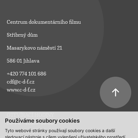
Centrum dokumentárního filmu
Stříbrný dům
Masarykovo náměstí 21
586 01 Jihlava
+420 774 101 686
cdf@c-d-f.cz
www.c-d-f.cz
OTEVÍRACÍ HODINY
Používáme soubory cookies
Po–Pá:
10.00–18.00
Tyto webové stránky používají soubory cookies a další
So:
na požádání
sledovací nástroje s cílem vylepšení uživatelského prostředí,