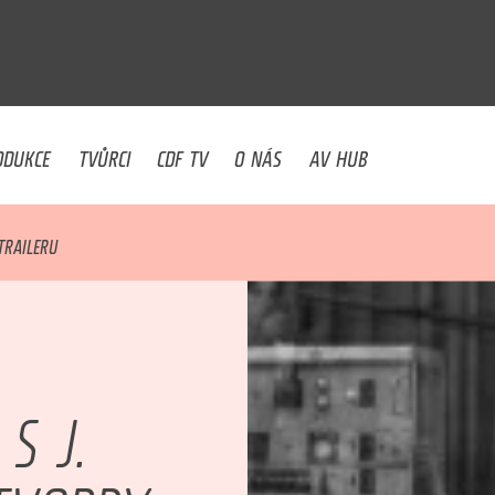
U
ODUKCE
TVŮRCI
CDF TV
O NÁS
AV HUB
TRAILERU
S J.