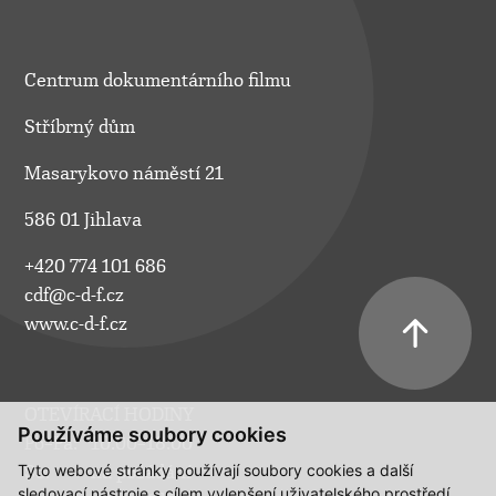
Centrum dokumentárního filmu
Stříbrný dům
Masarykovo náměstí 21
586 01 Jihlava
+420 774 101 686
cdf@c-d-f.cz
www.c-d-f.cz
OTEVÍRACÍ HODINY
Používáme soubory cookies
Po–Pá:
10.00–18.00
Tyto webové stránky používají soubory cookies a další
So:
na požádání
sledovací nástroje s cílem vylepšení uživatelského prostředí,