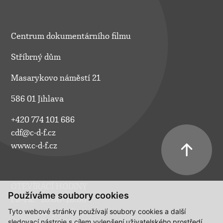
Centrum dokumentárního filmu
Stříbrný dům
Masarykovo náměstí 21
586 01 Jihlava
+420 774 101 686
cdf@c-d-f.cz
www.c-d-f.cz
OTEVÍRACÍ HODINY
Používáme soubory cookies
Po–Pá:
10.00–18.00
Tyto webové stránky používají soubory cookies a další
So:
na požádání
sledovací nástroje s cílem vylepšení uživatelského prostředí,