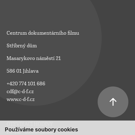
Centrum dokumentárního filmu
Stříbrný dům
Masarykovo náměstí 21
586 01 Jihlava
+420 774 101 686
cdf@c-d-f.cz
www.c-d-f.cz
OTEVÍRACÍ HODINY
Používáme soubory cookies
Po–Pá:
10.00–18.00