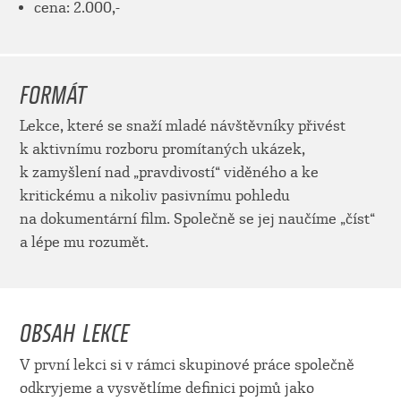
cena: 2.000,-
FORMÁT
Lekce, které se snaží mladé návštěvníky přivést
k aktivnímu rozboru promítaných ukázek,
k zamyšlení nad „pravdivostí“ viděného a ke
kritickému a nikoliv pasivnímu pohledu
na dokumentární film. Společně se jej naučíme „číst“
a lépe mu rozumět.
OBSAH LEKCE
V první lekci si v rámci skupinové práce společně
odkryjeme a vysvětlíme definici pojmů jako