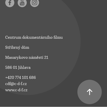
Centrum dokumentárního filmu
Stříbrný dům
Masarykovo náměstí 21
586 01 Jihlava
+420 774 101 686
cdf@c-d-f.cz
www.c-d-f.cz