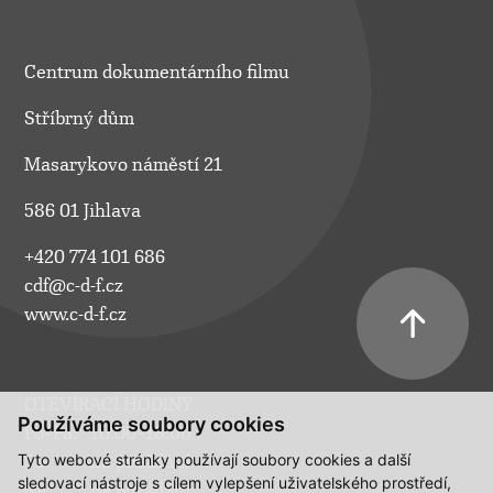
Centrum dokumentárního filmu
Stříbrný dům
Masarykovo náměstí 21
586 01 Jihlava
+420 774 101 686
cdf@c-d-f.cz
www.c-d-f.cz
OTEVÍRACÍ HODINY
Používáme soubory cookies
Po–Pá:
10.00–18.00
Tyto webové stránky používají soubory cookies a další
So:
na požádání
sledovací nástroje s cílem vylepšení uživatelského prostředí,
Ne:
na požádání