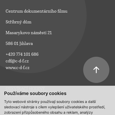
Centrum dokumentárního filmu
Stříbrný dům
Masarykovo náměstí 21
586 01 Jihlava
+420 774 101 686
cdf@c-d-f.cz
www.c-d-f.cz
OTEVÍRACÍ HODINY
Používáme soubory cookies
Po–Pá:
10.00–18.00
Tyto webové stránky používají soubory cookies a další
So:
na požádání
sledovací nástroje s cílem vylepšení uživatelského prostředí,
Ne:
na požádání
zobrazení přizpůsobeného obsahu a reklam, analýzy