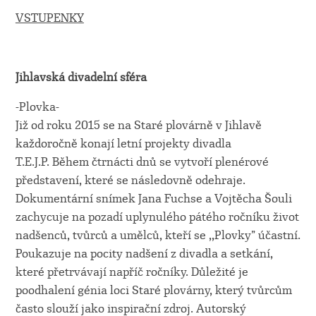
VSTUPENKY
Jihlavská divadelní sféra
-Plovka-
Již od roku 2015 se na Staré plovárně v Jihlavě
každoročně konají letní projekty divadla
T.E.J.P. Během čtrnácti dnů se vytvoří plenérové
představení, které se následovně odehraje.
Dokumentární snímek Jana Fuchse a Vojtěcha Šouli
zachycuje na pozadí uplynulého pátého ročníku život
nadšenců, tvůrců a umělců, kteří se ,,Plovky” účastní.
Poukazuje na pocity nadšení z divadla a setkání,
které přetrvávají napříč ročníky. Důležité je
poodhalení génia loci Staré plovárny, který tvůrcům
často slouží jako inspirační zdroj. Autorský