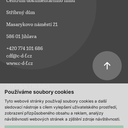
Centrum dokumentárního filmu
Stříbrný dům
Masarykovo náměstí 21
586 01 Jihlava
+420 774 101 686
cdf@c-d-f.cz
www.c-d-f.cz
OTEVÍRACÍ HODINY
Používáme soubory cookies
Po–Pá:
10.00–18.00
Tyto webové stránky používají soubory cookies a další
So:
na požádání
sledovací nástroje s cílem vylepšení uživatelského prostředí,
Ne:
na požádání
zobrazení přizpůsobeného obsahu a reklam, analýzy
návštěvnosti webových stránek a zjištění zdroje návštěvnosti.
Polední pauza ve všední dny a v sobotu 13:00 - 14:00.