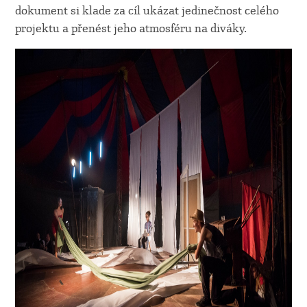
dokument si klade za cíl ukázat jedinečnost celého
projektu a přenést jeho atmosféru na diváky.