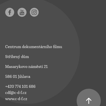
Centrum dokumentárního filmu
Stříbrný dům
Masarykovo náměstí 21
586 01 Jihlava
+420 774 101 686
cdf@c-d-f.cz
www.c-d-f.cz