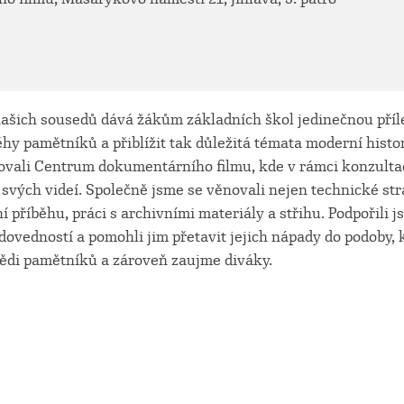
našich sousedů dává žákům základních škol jedinečnou příl
y pamětníků a přiblížit tak důležitá témata moderní histor
ovali Centrum dokumentárního filmu, kde v rámci konzultac
 svých videí. Společně jsme se věnovali nejen technické st
í příběhu, práci s archivními materiály a střihu. Podpořili 
h dovedností a pomohli jim přetavit jejich nápady do podoby, 
ědi pamětníků a zároveň zaujme diváky.