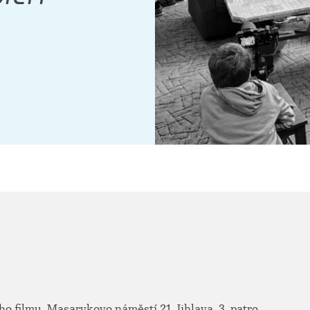
 filmu, Masarykovo náměstí 21, Jihlava, 3. patro