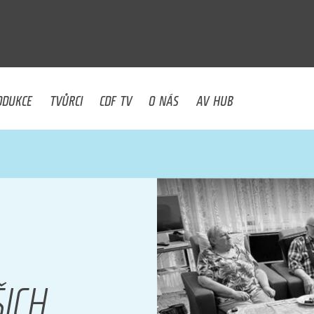
U
ODUKCE
TVŮRCI
CDF TV
O NÁS
AV HUB
ŠICH