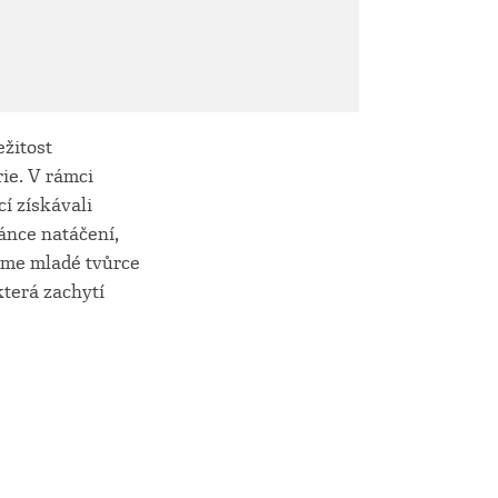
ežitost
ie. V rámci
í získávali
ránce natáčení,
jsme mladé tvůrce
která zachytí