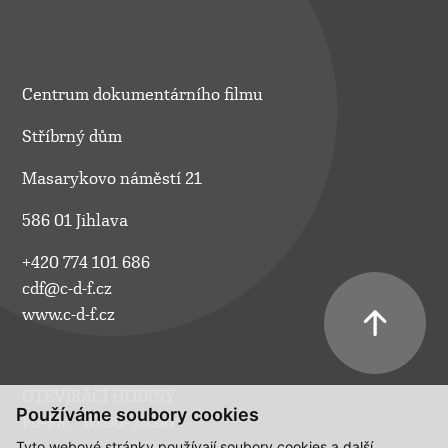
Centrum dokumentárního filmu
Stříbrný dům
Masarykovo náměstí 21
586 01 Jihlava
+420 774 101 686
cdf@c-d-f.cz
www.c-d-f.cz
OTEVÍRACÍ HODINY
Používáme soubory cookies
Po–Pá:
10.00–18.00
Tyto webové stránky používají soubory cookies a další