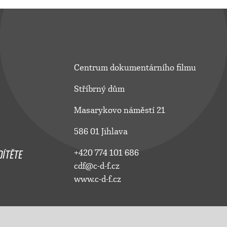
Centrum dokumentárního filmu
Stříbrný dům
Masarykovo náměstí 21
586 01 Jihlava
ÍTĚTE
+420 774 101 686
cdf@c-d-f.cz
www.c-d-f.cz