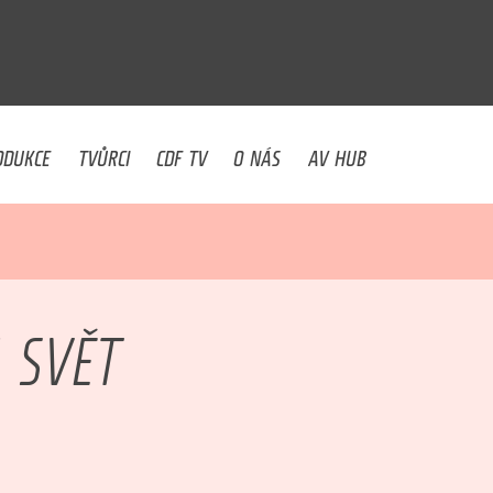
U
ODUKCE
TVŮRCI
CDF TV
O NÁS
AV HUB
 SVĚT