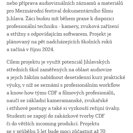
nebo příprava audiovizuálních záznamů a materiálů
pro Mezinárodní festival dokumentárního filmu
Ji.hlava. Žáci budou mít během praxe k dispozici
profesionální techniku - kamery, zvuková zařízení
a střižny s odpovídajícím softwarem. Projekt je
plánovaný na pět nadcházejících školních roků
a začíná v říjnu 2024.
Cílem projektu je využít potenciál Jihlavských
středních škol zaměřených na oblast audiovize
a jejich žákům nabídnout desetidenní kurz praktické
výuky, v níž se seznámí s profesionálním workflow
a know-how týmu CDF a filmových profesionálů,
naučí se základní kameramanské, zvukařské
i střihové postupy a také si vyzkouší režijní úvahy.
Studenti se zapojí do zakázkové tvorby CDF
či do větších incoming produkcí. Projektu
se v průběhu 5 let bude moci zůčastnit až 70