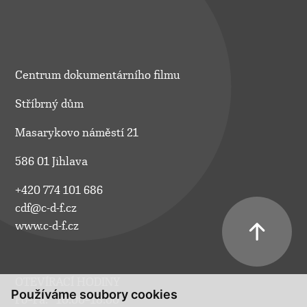
Centrum dokumentárního filmu
Stříbrný dům
Masarykovo náměstí 21
586 01 Jihlava
+420 774 101 686
cdf@c-d-f.cz
www.c-d-f.cz
OTEVÍRACÍ HODINY
Používáme soubory cookies
Po–Pá:
10.00–18.00