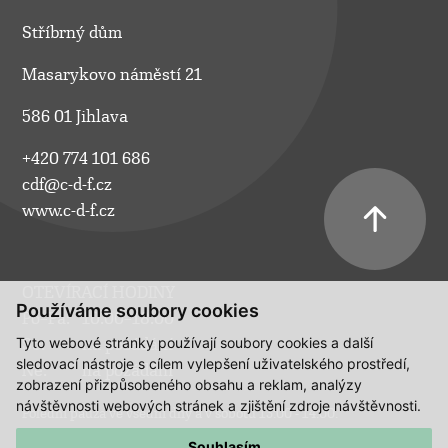
Stříbrný dům
Masarykovo náměstí 21
586 01 Jihlava
+420 774 101 686
cdf@c-d-f.cz
www.c-d-f.cz
OTEVÍRACÍ HODINY
Používáme soubory cookies
Po–Pá:
10.00–18.00
Tyto webové stránky používají soubory cookies a další
So:
na požádání
sledovací nástroje s cílem vylepšení uživatelského prostředí,
Ne:
na požádání
zobrazení přizpůsobeného obsahu a reklam, analýzy
návštěvnosti webových stránek a zjištění zdroje návštěvnosti.
Polední pauza ve všední dny a v sobotu 13:00 - 14:00.
Souhlasím