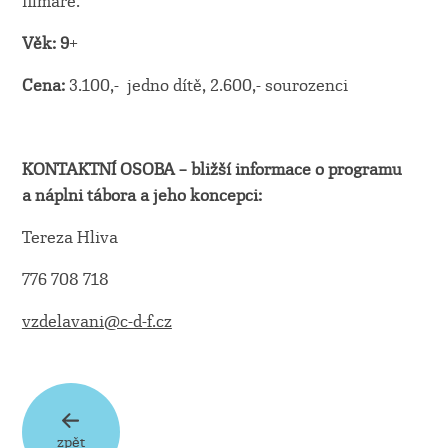
filmaře.
Věk: 9
+
Cena:
3.100,- jedno dítě, 2.600,- sourozenci
KONTAKTNÍ OSOBA – bližší informace o programu
a náplni tábora a jeho koncepci:
Tereza Hliva
776 708 718
vzdelavani@c-d-f.cz
zpět