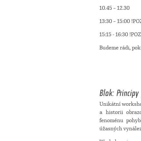
10.45 – 12.30
13:30 – 15:00 !
15:15 - 16:30 !P
Budeme rádi, pok
Blok: Princip
Unikátní worksho
a historii obra
fenoménu pohybl
úžasných vynález