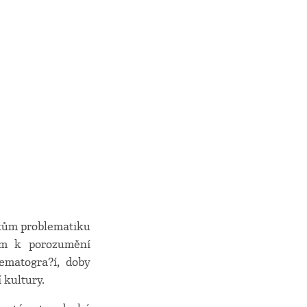
ikům problematiku
čem k porozumění
ematogra?í, doby
 kultury.