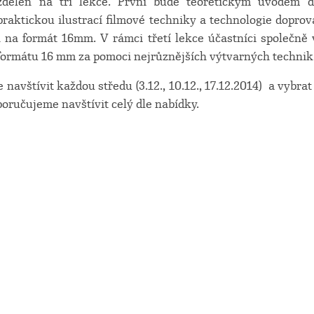
dělen na tři lekce. První bude teoretickým úvodem 
raktickou ilustrací filmové techniky a technologie dopr
 na formát 16mm. V rámci třetí lekce účastníci společně 
formátu 16 mm za pomoci nejrůznějších výtvarných technik
avštívit každou středu (3.12., 10.12., 17.12.2014) a vybrat 
oručujeme navštívit celý dle nabídky.