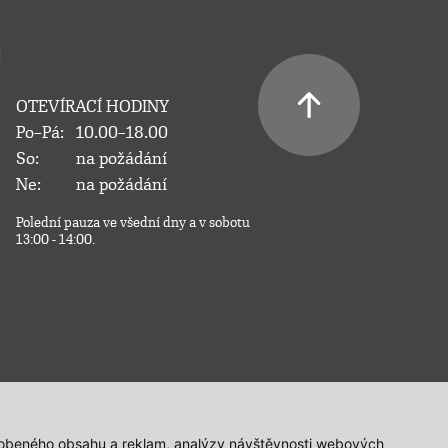
OTEVÍRACÍ HODINY
Po–Pá:
10.00–18.00
So:
na požádání
Ne:
na požádání
Polední pauza ve všední dny a v sobotu
13:00 - 14:00.
působeného obsahu a reklam, analýzy návštěvnosti webových