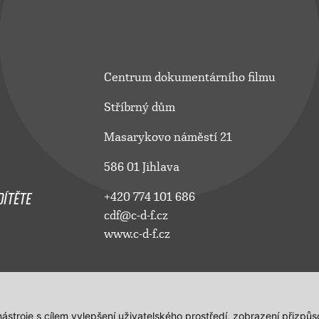
Centrum dokumentárního filmu
Stříbrný dům
Masarykovo náměstí 21
586 01 Jihlava
ÍTĚTE
+420 774 101 686
cdf@c-d-f.cz
www.c-d-f.cz
 nástroje s cílem vylepšení uživatelského prostředí, zobrazení přiz