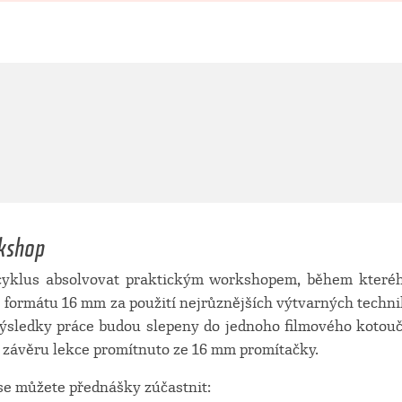
kshop
cyklus absolvovat praktickým workshopem, během kterého
e formátu 16 mm za použití nejrůznějších výtvarných techni
Výsledky práce budou slepeny do jednoho filmového kotouč
v závěru lekce promítnuto ze 16 mm promítačky.
 se můžete přednášky zúčastnit: