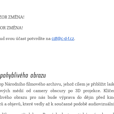
POZOR ZMĚNA!
OZOR ZMĚNA!
ud svou účast potvrdíte na
.
cdf@c-d-f.cz
y pohyblivého obrazu
p Národního filmového archivu, jehož cílem je přiblížit la
zových médií od camery obscury po 3D projekce. Klí
ivého obrazu pro nás bude výprava do dějin před kin
ů a objevů, které vedly až k současné podobě audiovizuální