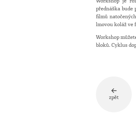
Workshop je roz
přednáška bude p
filmů natočených
lmovou koláž ve 
Workshop můžete n
bloků. Cyklus dop
zpět