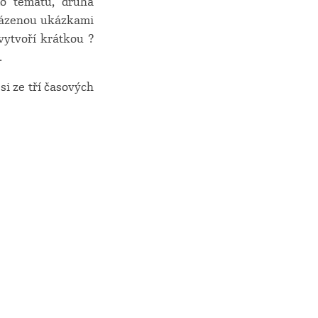
do tématu, druhá
ovázenou ukázkami
vytvoří krátkou ?
.
si ze tří časových