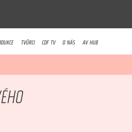
U
ODUKCE
TVŮRCI
CDF TV
O NÁS
AV HUB
VÉHO