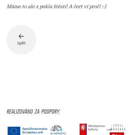
Máme to ale z pekla štěstí! A čert ví proč! :-)
zpět
REALIZOVÁNO ZA PODPORY: