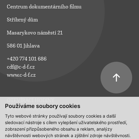
Centrum dokumentárního filmu
Stříbrný dům
Masarykovo náměstí 21
586 01 Jihlava
+420 774 101 686
cdf@c-d-f.cz
www.c-d-f.cz
OTEVÍRACÍ HODINY
Používáme soubory cookies
Po–Pá:
10.00–18.00
Tyto webové stránky používají soubory cookies a další
So:
na požádání
sledovací nástroje s cílem vylepšení uživatelského prostředí,
Ne:
na požádání
zobrazení přizpůsobeného obsahu a reklam, analýzy
návštěvnosti webových stránek a zjištění zdroje návštěvnosti.
Polední pauza ve všední dny a v sobotu 13:00 - 14:00.