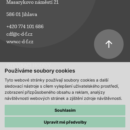
Masarykovo náměstí 21
586 01 Jihlava
+420 774 101 686
cdf@c-d-f.cz
www.c-d-f.cz
OTEVÍRACÍ HODINY
Používáme soubory cookies
Po–Pá:
10.00–18.00
Tyto webové stránky používají soubory cookies a další
So:
na požádání
sledovací nástroje s cílem vylepšení uživatelského prostředí,
Ne:
na požádání
zobrazení přizpůsobeného obsahu a reklam, analýzy
návštěvnosti webových stránek a zjištění zdroje návštěvnosti.
Polední pauza ve všední dny a v sobotu 13:00 - 14:00.
Souhlasím
Upravit mé předvolby