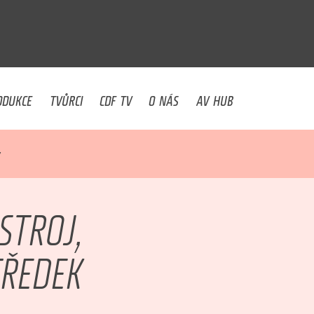
U
ODUKCE
TVŮRCI
CDF TV
O NÁS
AV HUB
K
STROJ,
TŘEDEK