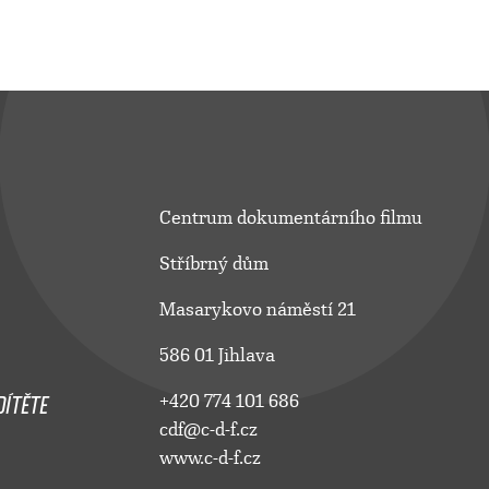
Centrum dokumentárního filmu
Stříbrný dům
Masarykovo náměstí 21
586 01 Jihlava
ÍTĚTE
+420 774 101 686
cdf@c-d-f.cz
www.c-d-f.cz