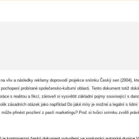
a vliv a následky reklamy doprovodí projekce snímku Český sen (2004), kt
 pochopení probírané společensko-kulturní oblasti. Tento dokument totiž d
oká
áce s realitou a fikcí, zároveň si vysvětlit základní pojmy související s dan
lik zásadních otázek jako například Do jaké míry je možné a legální s lidm
může přinést prozření z pastí marketingu? Proč si tvůrci snímku zvolili právě
) je kontroverzní český dokument vytvořený ve spolupráci autorské dvojice Ví