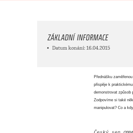
ZÁKLADNÍ INFORMACE
Datum konání: 16.04.2015
Přednášku zaměřenou n
přispěje k praktickému
demonstrovat způsob pr
Zodpovíme si také něko
manipulovat? Co a kdy 
Český sen
(2004