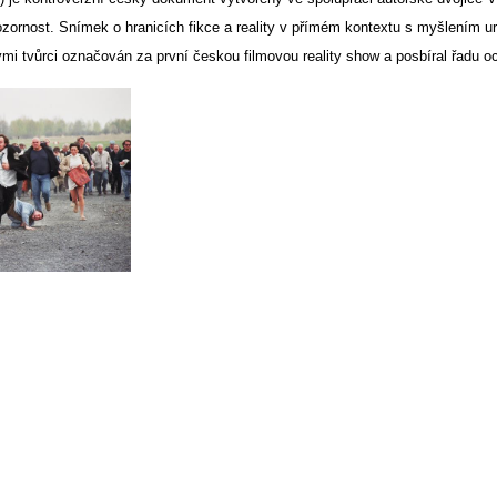
zornost. Snímek o hranicích fikce a reality v přímém kontextu s myšlením u
mi tvůrci označován za první českou filmovou reality show a posbíral řadu o