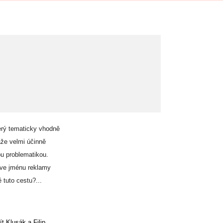
erý tematicky vhodně
že velmi účinně
ou problematikou.
i ve jménu reklamy
 tuto cestu?...
t Klusák a Filip