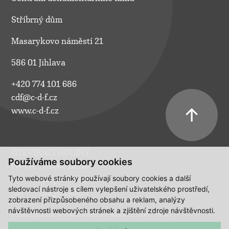
Stříbrný dům
Masarykovo náměstí 21
586 01 Jihlava
+420 774 101 686
cdf@c-d-f.cz
www.c-d-f.cz
OTEVÍRACÍ HODINY
Používáme soubory cookies
Po–Pá:
10.00–18.00
Tyto webové stránky používají soubory cookies a další
So:
na požádání
sledovací nástroje s cílem vylepšení uživatelského prostředí,
Ne:
na požádání
zobrazení přizpůsobeného obsahu a reklam, analýzy
návštěvnosti webových stránek a zjištění zdroje návštěvnosti.
Polední pauza ve všední dny a v sobotu 13:00 - 14:00.