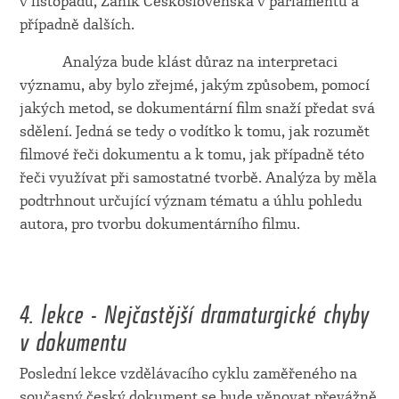
v listopadu, Zánik Československa v parlamentu a
případně dalších.
Analýza bude klást důraz na interpretaci
významu, aby bylo zřejmé, jakým způsobem, pomocí
jakých metod, se dokumentární film snaží předat svá
sdělení. Jedná se tedy o vodítko k tomu, jak rozumět
filmové řeči dokumentu a k tomu, jak případně této
řeči využívat při samostatné tvorbě. Analýza by měla
podtrhnout určující význam tématu a úhlu pohledu
autora, pro tvorbu dokumentárního filmu.
4. lekce - Nejčastější dramaturgické chyby
v dokumentu
Poslední lekce vzdělávacího cyklu zaměřeného na
současný český dokument se bude věnovat převážně