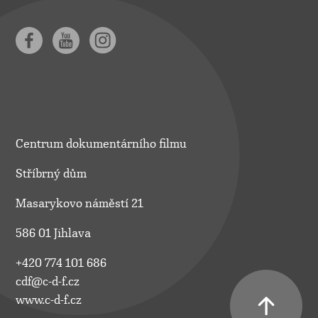
Centrum dokumentárního filmu
Stříbrný dům
Masarykovo náměstí 21
586 01 Jihlava
+420 774 101 686
cdf@c-d-f.cz
www.c-d-f.cz