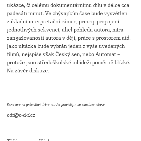
ukázce, či celému dokumentárnímu dílu v délce cca
padesáti minut. Ve zbývajícím čase bude vysvětlen
základní interpretační rámec, princip propojení
jednotlivých sekvencí, úhel pohledu autora, míra
zangažovanosti autora v ději, práce s prostorem atd.
Jako ukázka bude vybrán jeden z výše uvedených
filmů, nejspíše však Český sen, nebo Automat –
protože jsou středoškolské mládeži poměrně blízké.
Na závěr diskuze.
Rezervace na jednostlivé lekce prosím provádějte na emailové adrese:
cdf@c-d-f.cz