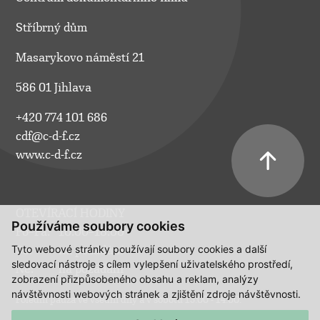
Stříbrný dům
Masarykovo náměstí 21
586 01 Jihlava
+420 774 101 686
cdf@c-d-f.cz
www.c-d-f.cz
OTEVÍRACÍ HODINY
Používáme soubory cookies
Po–Pá:
10.00–18.00
Tyto webové stránky používají soubory cookies a další
So:
na požádání
sledovací nástroje s cílem vylepšení uživatelského prostředí,
Ne:
na požádání
zobrazení přizpůsobeného obsahu a reklam, analýzy
návštěvnosti webových stránek a zjištění zdroje návštěvnosti.
Polední pauza ve všední dny a v sobotu 13:00 - 14:00.