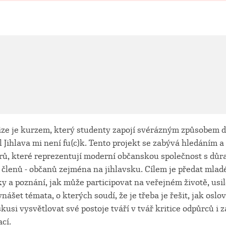
ize je kurzem, který studenty zapojí svérázným způsobem 
l Jihlava mi není fu(c)k. Tento projekt se zabývá hledáním
orů, které reprezentují moderní občanskou společnost s důr
ch členů - občanů zejména na jihlavsku. Cílem je předat mlad
ky a poznání, jak může participovat na veřejném životě, usil
nášet témata, o kterých soudí, že je třeba je řešit, jak oslo
skusi vysvětlovat své postoje tváří v tvář kritice odpůrců 
cí.