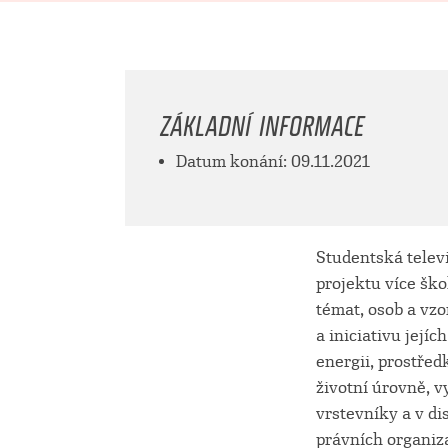
ZÁKLADNÍ INFORMACE
Datum konání: 09.11.2021
Studentská telev
projektu více ško
témat, osob a vz
a iniciativu její
energii, prostřed
životní úrovně, vy
vrstevníky a v di
právních organiza