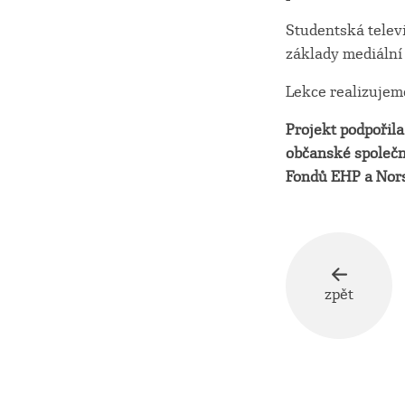
Studentská telev
základy mediální
Lekce realizuje
Projekt podpořil
občanské společno
Fondů EHP a Nor
zpět