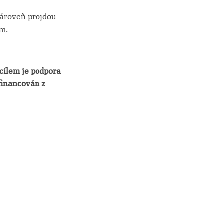
zároveň projdou
em.
cílem je podpora
financován z