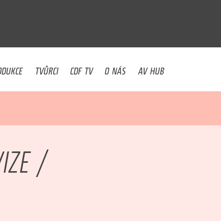
U
ODUKCE
TVŮRCI
CDF TV
O NÁS
AV HUB
IZE /