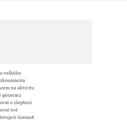
do velkého
 a zkoumáním
azem na aktivitu
é generaci
ovat o zlepšení
vovat své
i zástupců územně