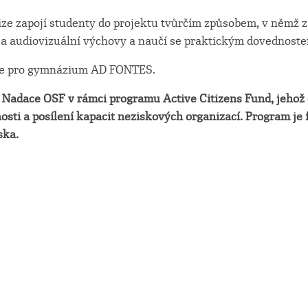
ize zapojí studenty do projektu tvůrčím způsobem, v němž 
 a audiovizuální výchovy a naučí se praktickým dovednost
me pro gymnázium AD FONTES.
a Nadace OSF v rámci programu Active Citizens Fund, jehož 
sti a posílení kapacit neziskových organizací. Program je 
ska.