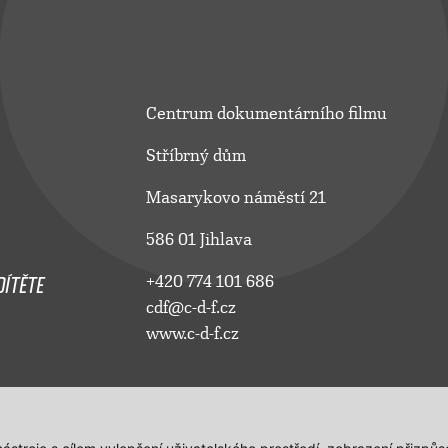
Centrum dokumentárního filmu
Stříbrný dům
Masarykovo náměstí 21
586 01 Jihlava
ÍTĚTE
+420 774 101 686
cdf@c-d-f.cz
www.c-d-f.cz