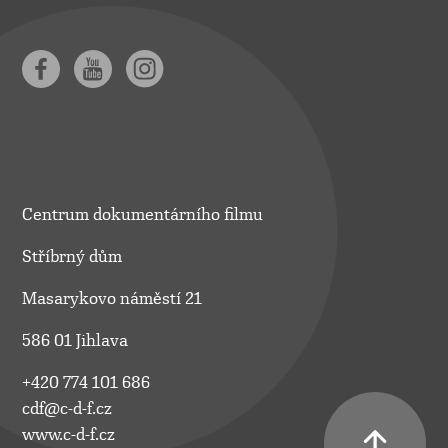
Centrum dokumentárního filmu
Stříbrný dům
Masarykovo náměstí 21
586 01 Jihlava
+420 774 101 686
cdf@c-d-f.cz
www.c-d-f.cz