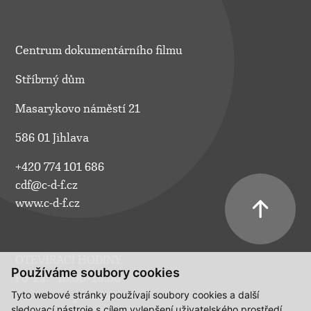
Centrum dokumentárního filmu
Stříbrný dům
Masarykovo náměstí 21
586 01 Jihlava
+420 774 101 686
cdf@c-d-f.cz
www.c-d-f.cz
OTEVÍRACÍ HODINY
Používáme soubory cookies
Po–Pá:
10.00–18.00
Tyto webové stránky používají soubory cookies a další
So:
na požádání
sledovací nástroje s cílem vylepšení uživatelského prostředí,